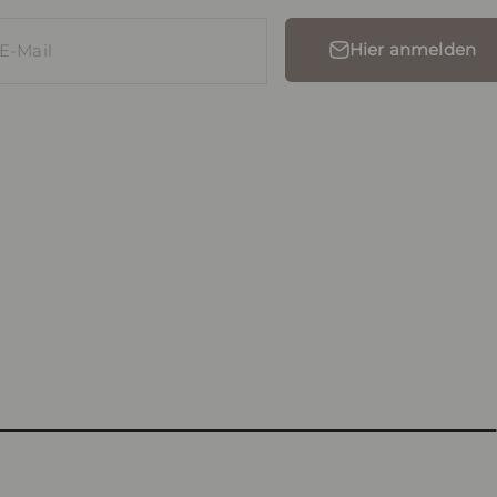
Hier anmelden
E-Mail
nd
Ringe