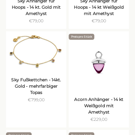
Sky Anhänger für
Sky Anhänger für
Hoops - 14 kt. Gold mit
Hoops - 14 kt Weißgold
Amethyst
mit Amethyst
Angebot
Angebot
€79,00
€79,00
Preis pro Stück
Sky Fußkettchen - 14kt.
Gold - mehrfarbiger
Topas
Angebot
Acorn Anhänger - 14 kt
€799,00
Weißgold mit
Amethyst
Angebot
€229,00