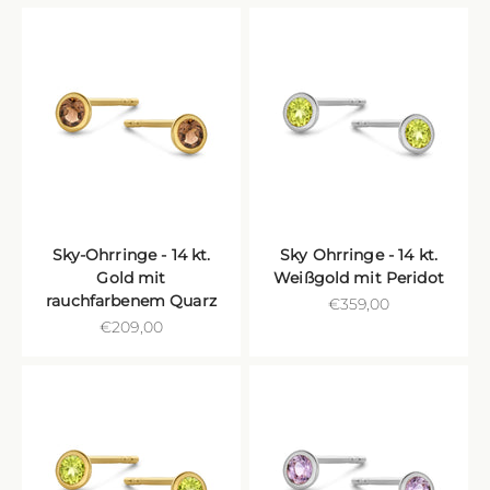
Sky-Ohrringe - 14 kt.
Sky Ohrringe - 14 kt.
Gold mit
Weißgold mit Peridot
rauchfarbenem Quarz
Angebot
€359,00
Angebot
€209,00