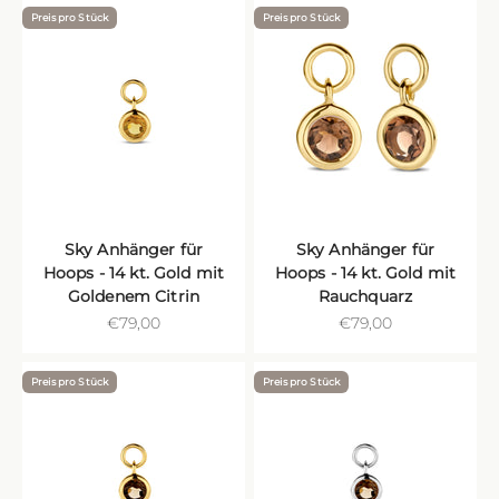
Preis pro Stück
Preis pro Stück
Sky Anhänger für
Sky Anhänger für
Hoops - 14 kt. Gold mit
Hoops - 14 kt. Gold mit
Goldenem Citrin
Rauchquarz
Angebot
Angebot
€79,00
€79,00
Preis pro Stück
Preis pro Stück