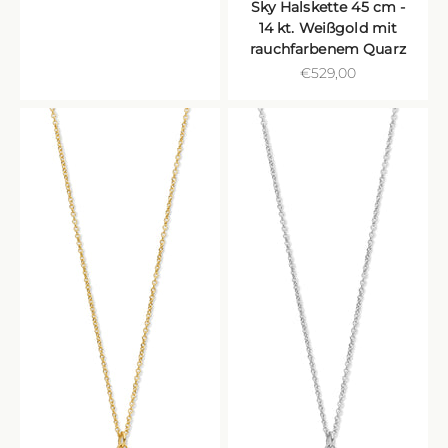
Sky Halskette 45 cm -
14 kt. Weißgold mit
rauchfarbenem Quarz
Angebot
€529,00