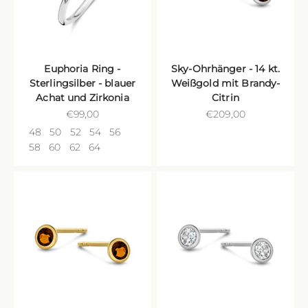
Euphoria Ring -
Sky-Ohrhänger - 14 kt.
Sterlingsilber - blauer
Weißgold mit Brandy-
Achat und Zirkonia
Citrin
Angebot
Angebot
€99,00
€209,00
48
50
52
54
56
58
60
62
64