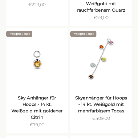
Weißgold mit
Angebot
€229,00
rauchfarbenem Quarz
Angebot
€79,00
Preis pro Stück
Preis pro Stück
Sky Anhänger für
Skyanhänger für Hoops
Hoops - 14 kt.
- 14 kt. Weißgold mit
Weißgold mit goldener
mehrfarbigem Topas
Citrin
Angebot
€409,00
Angebot
€79,00