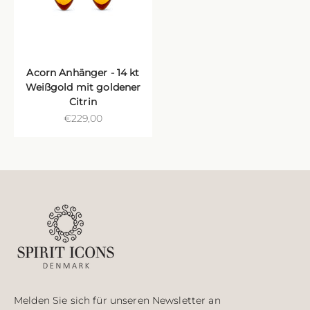
Acorn Anhänger - 14 kt
Weißgold mit goldener
Citrin
Angebot
€229,00
Melden Sie sich für unseren Newsletter an