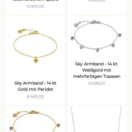
€469,00
Angebot
€469,00
Sky Armband - 14 kt.
Weißgold mit
mehrfarbigen Topasen
Angebot
Sky Armband - 14 kt
€599,00
Gold mit Peridot
Angebot
€469,00