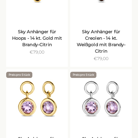
Sky Anhänger für
Sky Anhänger für
Hoops - 14 kt. Gold mit
Creolen - 14 kt.
Brandy-Citrin
Weißgold mit Brandy-
Citrin
Angebot
€79,00
Angebot
€79,00
Preis pro Stück
Preis pro Stück