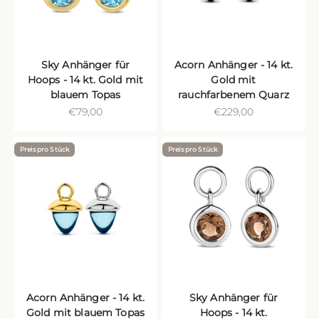
Sky Anhänger für
Acorn Anhänger - 14 kt.
Hoops - 14 kt. Gold mit
Gold mit
blauem Topas
rauchfarbenem Quarz
Angebot
Angebot
€79,00
€229,00
Preis pro Stück
Preis pro Stück
Acorn Anhänger - 14 kt.
Sky Anhänger für
Gold mit blauem Topas
Hoops - 14 kt.