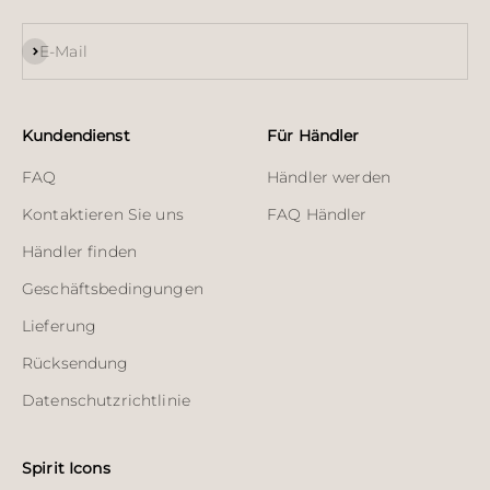
Abonnieren
E-Mail
Kundendienst
Für Händler
FAQ
Händler werden
Kontaktieren Sie uns
FAQ Händler
Händler finden
Geschäftsbedingungen
Lieferung
Rücksendung
Datenschutzrichtlinie
Spirit Icons