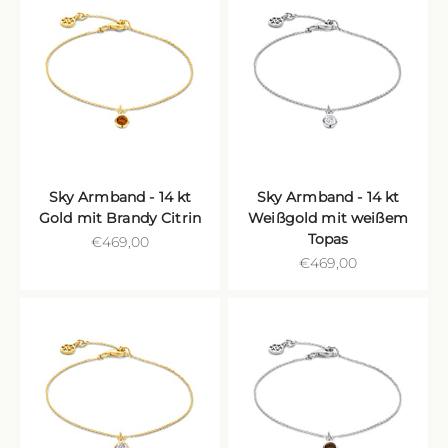
Sky Armband - 14 kt
Sky Armband - 14 kt
Gold mit Brandy Citrin
Weißgold mit weißem
Topas
Angebot
€469,00
Angebot
€469,00