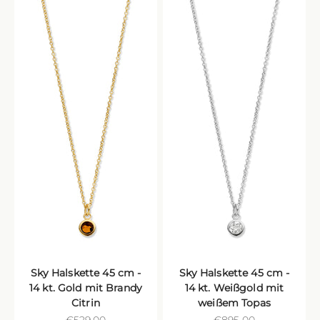
Sky Halskette 45 cm -
Sky Halskette 45 cm -
14 kt. Gold mit Brandy
14 kt. Weißgold mit
Citrin
weißem Topas
Angebot
Angebot
€529,00
€895,00