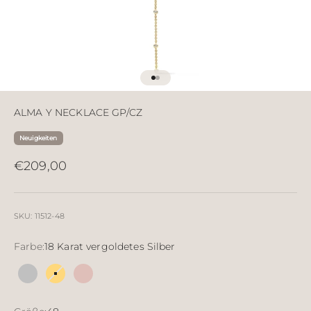
Gehe zu Element 1
Gehe zu Element 2
ALMA Y NECKLACE GP/CZ
Neuigkeiten
Angebot
€209,00
SKU: 11512-48
Farbe:
18 Karat vergoldetes Silber
Silber
18 Karat vergoldetes Silber
18 Karat rosévergoldet