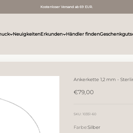
Kostenloser Versand ab 69 EUR.
muck
Neuigkeiten
Erkunden
Händler finden
Geschenkguts
Ankerkette 1,2 mm - Sterli
Angebot
€79,00
SKU: 10351-60
Farbe:
Silber