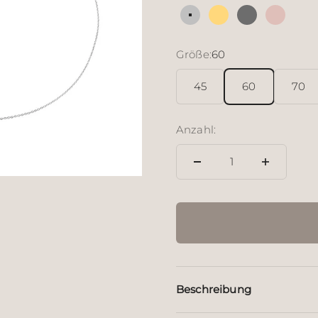
Silber
18 Karat vergoldete
Sterlingsilbe
18 Kara
Größe:
60
45
60
70
Anzahl:
Beschreibung