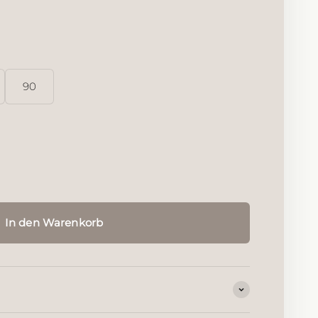
s Silber
r rutheniert
t rosévergoldet
90
In den Warenkorb