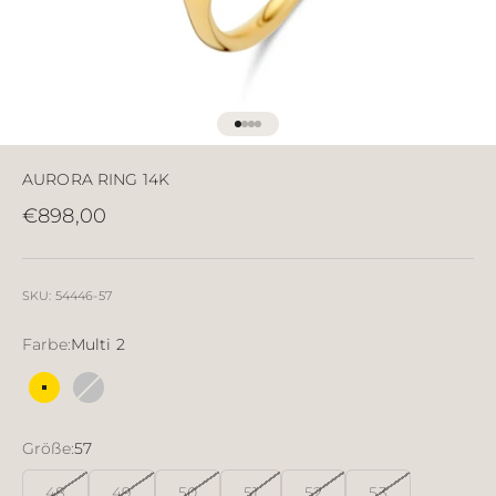
Gehe zu Element 1
Gehe zu Element 2
Gehe zu Element 3
Gehe zu Element 4
AURORA RING 14K
Angebot
€898,00
SKU: 54446-57
Farbe:
Multi 2
Multi 2
Multi 3
Größe:
57
48
49
50
51
52
53