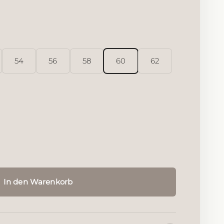
s Silber
r rutheniert
t rosévergoldet
54
56
58
60
62
In den Warenkorb