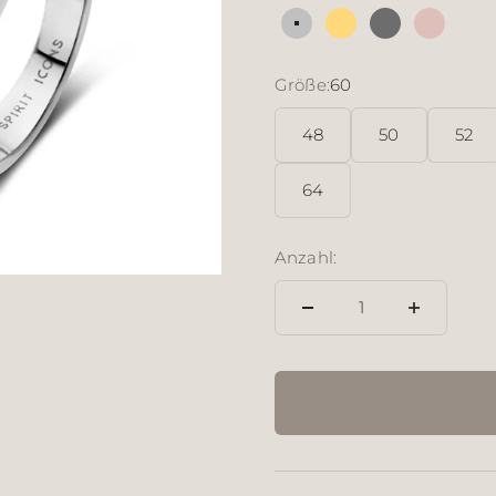
Silber
18 Karat vergoldete
Sterlingsilbe
18 Kara
Größe:
60
48
50
52
64
Anzahl: