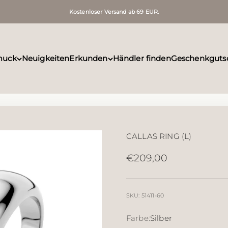
Kostenloser Versand ab 69 EUR.
muck
Neuigkeiten
Erkunden
Händler finden
Geschenkguts
CALLAS RING (L)
Angebot
€209,00
SKU: 51411-60
Farbe:
Silber