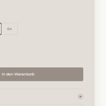
s Silber
r rutheniert
t rosévergoldet
64
In den Warenkorb