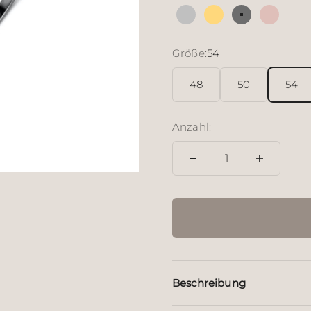
Silber
18 Karat vergoldete
Sterlingsilbe
18 Kara
Größe:
54
48
50
54
Anzahl:
Beschreibung