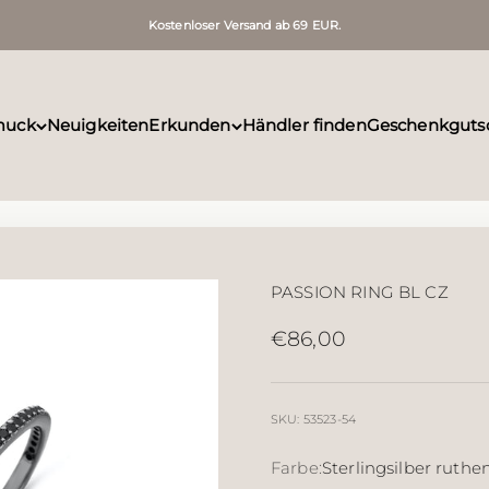
Kostenloser Versand ab 69 EUR.
muck
Neuigkeiten
Erkunden
Händler finden
Geschenkguts
PASSION RING BL CZ
Angebot
€86,00
SKU: 53523-54
Farbe:
Sterlingsilber ruthen