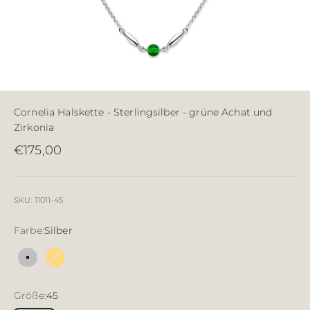
Cornelia Halskette - Sterlingsilber - grüne Achat und
Zirkonia
Angebot
€175,00
SKU: 11011-45
Farbe:
Silber
Silber
18 Karat vergoldetes Silber
Größe:
45