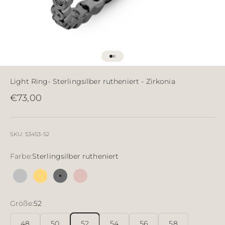
Gehe zu Element 1
Gehe zu Element 2
Light Ring- Sterlingsilber rutheniert - Zirkonia
Angebot
€73,00
SKU: 53453-52
Farbe:
Sterlingsilber rutheniert
Silber
18 Karat vergoldetes Silber
Sterlingsilber rutheniert
18 Karat rosévergoldet
Größe:
52
48
50
52
54
56
58