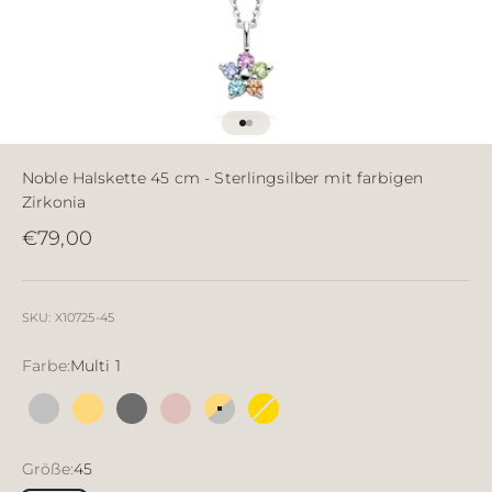
Gehe zu Element 1
Gehe zu Element 2
Noble Halskette 45 cm - Sterlingsilber mit farbigen
Zirkonia
Angebot
€79,00
SKU: X10725-45
Farbe:
Multi 1
Silber
18 Karat vergoldetes Silber
Sterlingsilber rutheniert
18 Karat rosévergoldet
Multi 1
Multi 2
Größe:
45