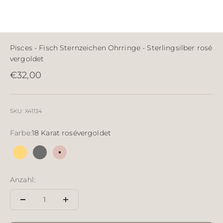
Pisces - Fisch Sternzeichen Ohrringe - Sterlingsilber rosé
vergoldet
Angebot
€32,00
SKU: X41134
Farbe:
18 Karat rosévergoldet
18 Karat vergoldetes Silber
Sterlingsilber rutheniert
18 Karat rosévergoldet
Anzahl: