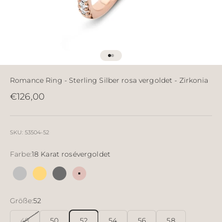
Gehe zu Element 1
Gehe zu Element 2
Romance Ring - Sterling Silber rosa vergoldet - Zirkonia
Angebot
€126,00
SKU: 53504-52
Farbe:
18 Karat rosévergoldet
Silber
18 Karat vergoldetes Silber
Sterlingsilber rutheniert
18 Karat rosévergoldet
Größe:
52
48
50
52
54
56
58