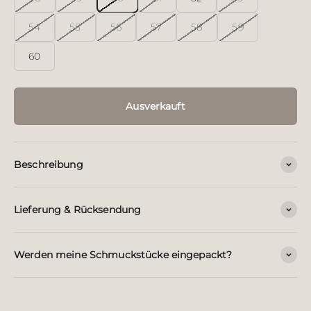
54
55
56
57
58
59
60
Ausverkauft
Beschreibung
Lieferung & Rücksendung
Werden meine Schmuckstücke eingepackt?