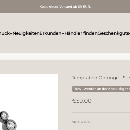
Kostenloser Versand ab 69 EUR.
muck
Neuigkeiten
Erkunden
Händler finden
Geschenkguts
Temptation Ohrringe - Ster
70% - werden an der Kasse abgez
Angebot
€59,00
SKU: 40603