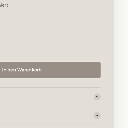
iert
s Silber
r rutheniert
t rosévergoldet
In den Warenkorb