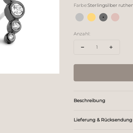
Farbe:
Sterlingsilber ruthen
Silber
18 Karat vergoldete
Sterlingsilbe
18 Kara
Anzahl:
Beschreibung
Lieferung & Rücksendung