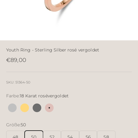
Youth Ring - Sterling Silber rosé vergoldet
Angebot
€89,00
SKU: 51364-50
Farbe:
18 Karat rosévergoldet
Silber
18 Karat vergoldetes Silber
Sterlingsilber rutheniert
18 Karat rosévergoldet
Größe:
50
48
50
52
54
56
58